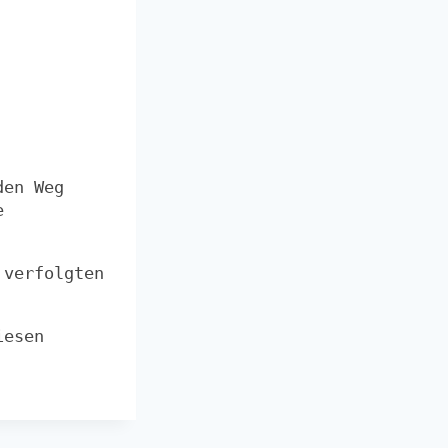
den Weg
e
 verfolgten
iesen